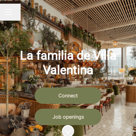
Share page
CAREER MENU
La familia de Villa
Valentina
Connect
Job openings
Scroll to content